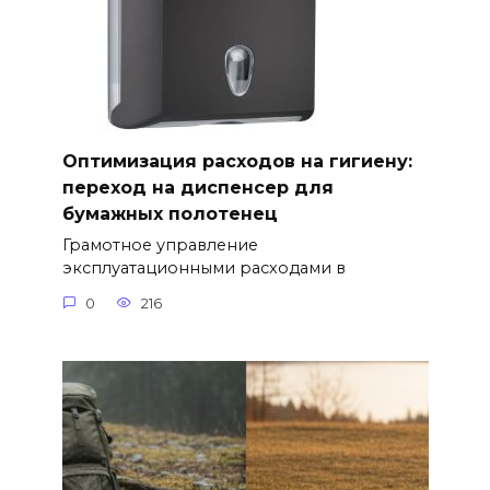
Оптимизация расходов на гигиену:
переход на диспенсер для
бумажных полотенец
Грамотное управление
эксплуатационными расходами в
0
216