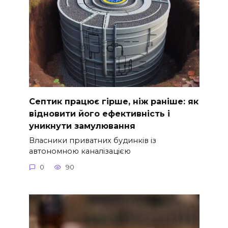
Септик працює гірше, ніж раніше: як
відновити його ефективність і
уникнути замулювання
Власники приватних будинків із
автономною каналізацією
0
90