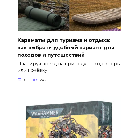
Карематы для туризма и отдыха:
как выбрать удобный вариант для
походов и путешествий
Планируя выезд на природу, поход в горы
или ночёвку
0
242