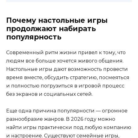
Почему настольные игры
продолжают набирать
популярность
Современный ритм жизни привел к тому, что
людям все больше хочется живого общения.
Настольные игры дают возможность провести
время вместе, обсудить стратегию, посмеяться
и полностью погрузиться в игровой процесс
без экранов и социальных сетей.
Еще одна причина популярности — огромное
разнообразие жанров. В 2026 году можно
найти игры практически под любую компанию
и настроение. Существуют семейные игры,