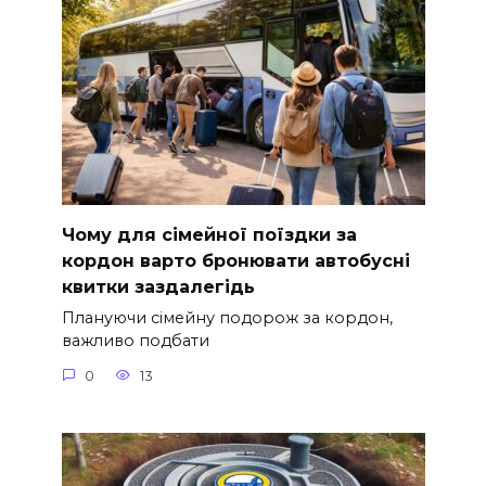
Чому для сімейної поїздки за
кордон варто бронювати автобусні
квитки заздалегідь
Плануючи сімейну подорож за кордон,
важливо подбати
0
13