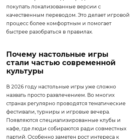
покупать локализованные версии с
качественным переводом. Это делает игровой
процесс более комфортным и помогает
быстрее разобраться в правилах.
Почему настольные игры
стали частью современной
культуры
В 2026 году настольные игры уже сложно
назвать просто развлечением. Во многих
странах регулярно проводятся тематические
фестивали, турниры и игровые вечера.
Появляются специализированные клубы и
кафе, где люди собираются ради совместных
партий. Особенно заметен рост интереса к