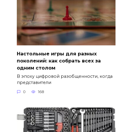
Настольные игры для разных
поколений: как собрать всех за
одним столом
В эпоху цифровой разобщенности, когда
представители
0
168