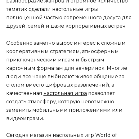
разнообразие жанров и огромное количество
тематик сделали настольные игры
полноценной частью современного досуга для
друзей, семей и даже корпоративных встреч.
Особенно заметно вырос интерес к сложным
кооперативным стратегиям, атмосферным
приключенческим играм и быстрым
карточным форматам для вечеринок. Многие
люди все чаще выбирают живое общение за
столом вместо цифровых развлечений, а
качественная
настольная игра
позволяет
создать атмосферу, которую невозможно
заменить мобильными приложениями или
видеоиграми.
Сегодня магазин настольных игр World of