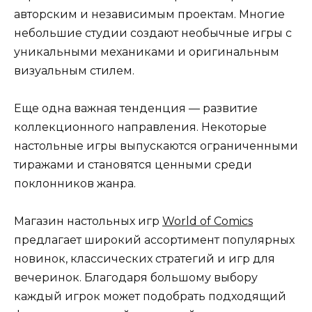
авторским и независимым проектам. Многие
небольшие студии создают необычные игры с
уникальными механиками и оригинальным
визуальным стилем.
Еще одна важная тенденция — развитие
коллекционного направления. Некоторые
настольные игры выпускаются ограниченными
тиражами и становятся ценными среди
поклонников жанра.
Магазин настольных игр
World of Comics
предлагает широкий ассортимент популярных
новинок, классических стратегий и игр для
вечеринок. Благодаря большому выбору
каждый игрок может подобрать подходящий