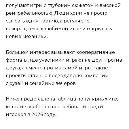
получают игры с глубоким сюжетом и высокой
реиграбельностью. Люди хотят не просто
сыграть одну партию, а регулярно
возвращаться к любимой игре и открывать
новые механики.
Большой интерес вызывают кооперативные
форматы, где участники играют не друг против
друга, а вместе против самой игры. Такие
проекты отлично подходят для компаний
друзей и семейных вечеров.
Ниже представлена таблица популярных игр,
которые особенно востребованы среди
игроков в 2026 году.